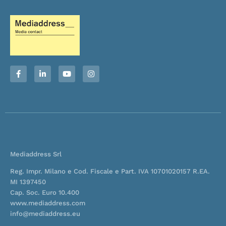
F
L
Y
I
a
i
o
n
c
n
u
s
e
k
t
t
b
e
u
a
o
d
b
g
o
i
e
r
k
n
a
-
-
m
f
i
n
Mediaddress Srl
Reg. Impr. Milano e Cod. Fiscale e Part. IVA 10701020157 R.EA.
MI 1397450
Cap. Soc. Euro 10.400
www.mediaddress.com
info@mediaddress.eu