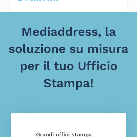
Mediaddress, la
«
1
…
10
11
12
13
soluzione su misura
14
15
»
per il tuo Ufficio
Stampa!
Grandi uffici stampa