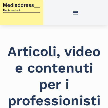
Vai
al
contenuto
Articoli, video
e contenuti
per i
professionisti