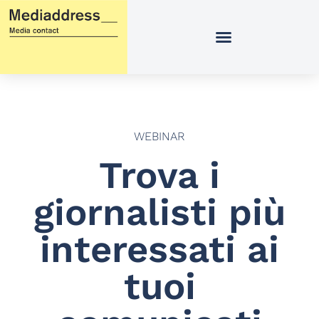
Vai
al
contenuto
WEBINAR
Trova i
giornalisti più
interessati ai
tuoi