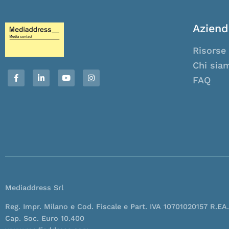
Aziend
Risorse
Chi sia
F
L
Y
I
a
i
o
n
FAQ
c
n
u
s
e
k
t
t
b
e
u
a
o
d
b
g
o
i
e
r
k
n
a
-
-
m
f
i
n
Mediaddress Srl
Reg. Impr. Milano e Cod. Fiscale e Part. IVA 10701020157 R.EA
Cap. Soc. Euro 10.400