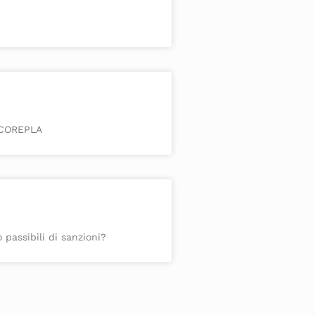
i COREPLA
 passibili di sanzioni?