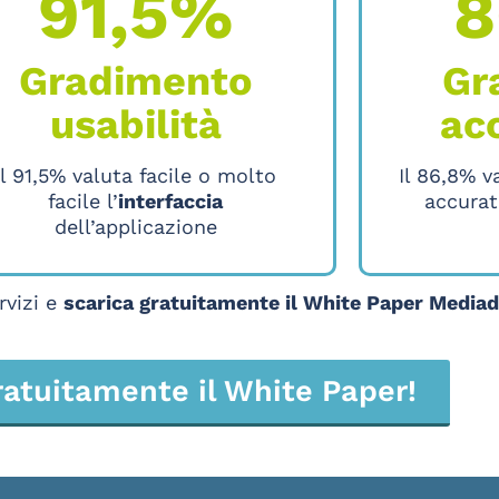
91,5%
8
Gradimento
Gr
usabilità
ac
Il 91,5% valuta facile o molto
Il 86,8% v
facile l’
interfaccia
accurat
dell’applicazione
rvizi e
scarica gratuitamente il White Paper Media
ratuitamente il White Paper!