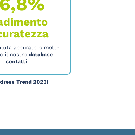
6,8%
adimento
curatezza
aluta accurato o molto
o il nostro
database
contatti
ddress Trend 2023
!