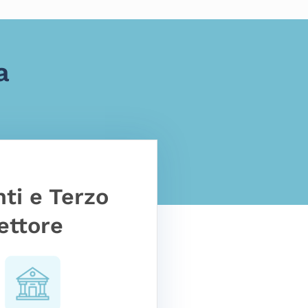
a
nti e Terzo
ettore