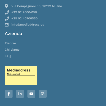
Via Compagnoni 30, 20129 Milano
+39 02 70004150
+39 02 40706550
info@mediaddress.eu
Azienda
Risorse
Chi siamo
FAQ
F
L
Y
I
a
i
o
n
c
n
u
s
e
k
t
t
b
e
u
a