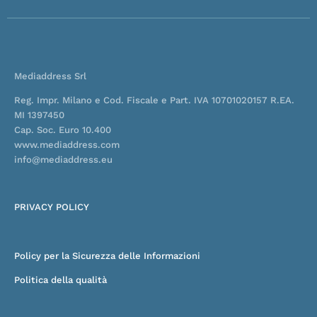
o
d
b
g
o
i
e
r
k
n
a
-
-
m
f
i
n
Mediaddress Srl
Reg. Impr. Milano e Cod. Fiscale e Part. IVA 10701020157 R.EA.
MI 1397450
Cap. Soc. Euro 10.400
www.mediaddress.com
info@mediaddress.eu
PRIVACY POLICY
Policy per la Sicurezza delle Informazioni
Politica della qualità