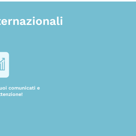
ternazionali
 tuoi comunicati e
ttenzione!