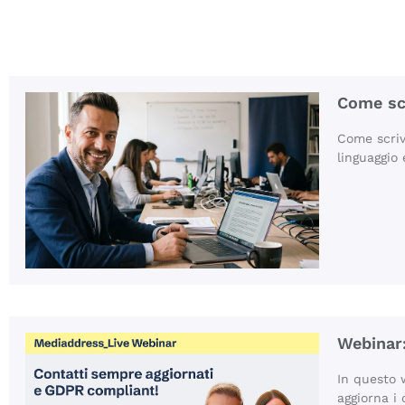
Come sc
Come scriv
linguaggio 
Webinar:
In questo 
aggiorna i 