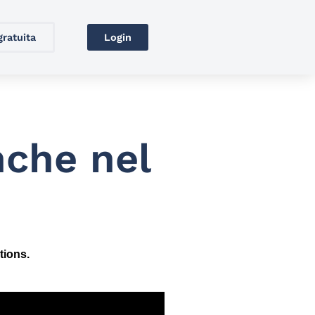
gratuita
Login
nche nel
tions.