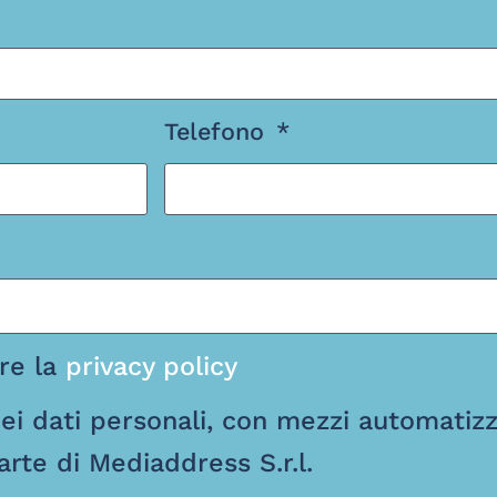
Telefono
are la
privacy policy
i dati personali, con mezzi automatizzat
rte di Mediaddress S.r.l.