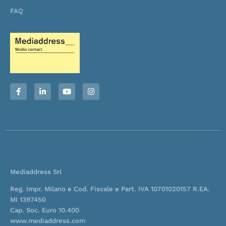
FAQ
F
L
Y
I
a
i
o
n
c
n
u
s
e
k
t
t
b
e
u
a
o
d
b
g
o
i
e
r
k
n
a
-
-
m
f
i
n
Mediaddress Srl
Reg. Impr. Milano e Cod. Fiscale e Part. IVA 10701020157 R.EA.
MI 1397450
Cap. Soc. Euro 10.400
www.mediaddress.com