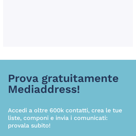
g
Prova gratuitamente
Mediaddress!
Accedi a oltre 600k contatti, crea le tue
liste, componi e invia i comunicati:
provala subito!