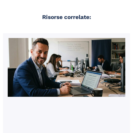
Risorse correlate:
d
R