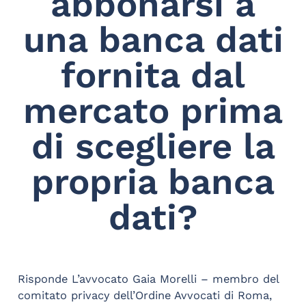
abbonarsi a
una banca dati
fornita dal
mercato prima
di scegliere la
propria banca
dati?
Risponde L’avvocato Gaia Morelli – membro del
comitato privacy dell’Ordine Avvocati di Roma,