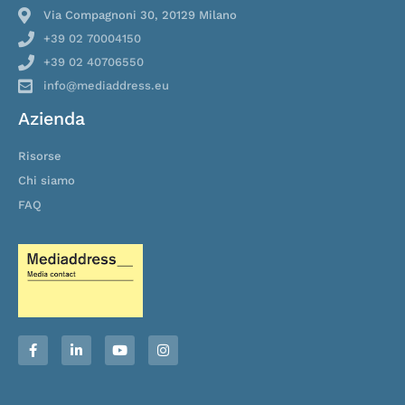
Via Compagnoni 30, 20129 Milano
+39 02 70004150
+39 02 40706550
info@mediaddress.eu
Azienda
Risorse
Chi siamo
FAQ
F
L
Y
I
a
i
o
n
c
n
u
s
e
k
t
t
b
e
u
a