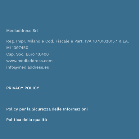
o
d
b
g
o
i
e
r
k
n
a
-
-
m
f
i
n
Mediaddress Srl
Reg. Impr. Milano e Cod. Fiscale e Part. IVA 10701020157 R.EA.
MI 1397450
Cap. Soc. Euro 10.400
www.mediaddress.com
info@mediaddress.eu
PRIVACY POLICY
Policy per la Sicurezza delle Informazioni
Politica della qualità