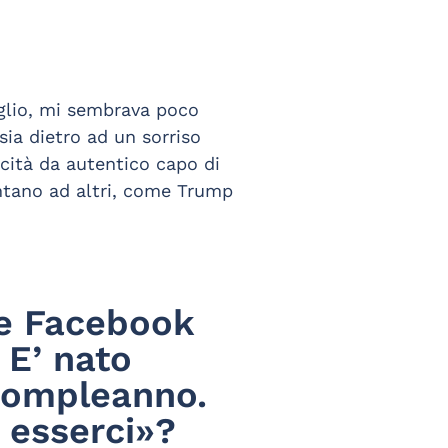
iglio, mi sembrava poco
ia dietro ad un sorriso
acità da autentico capo di
ontano ad altri, come Trump
te Facebook
 E’ nato
i compleanno.
i esserci»?