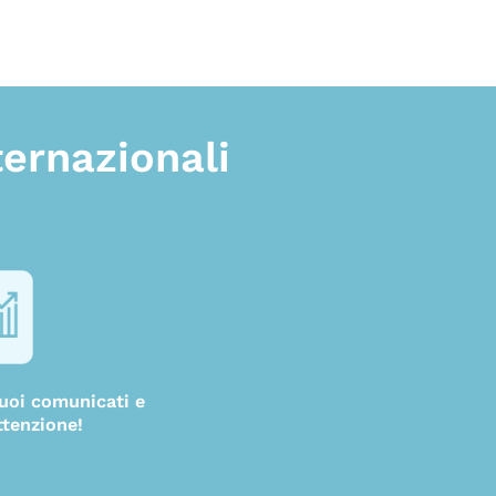
ternazionali
 tuoi comunicati e
ttenzione!