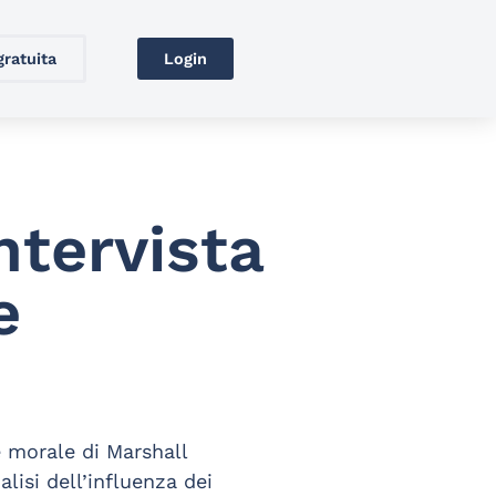
gratuita
Login
ntervista
e
e morale di Marshall
alisi dell’influenza dei