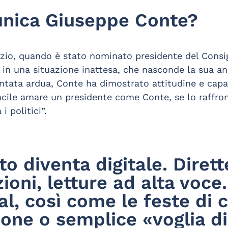
nica Giuseppe Conte?
nizio, quando è stato nominato presidente del Cons
in una situazione inattesa, che nasconde la sua ans
ventata ardua, Conte ha dimostrato attitudine e cap
è facile amare un presidente come Conte, se lo raffr
 politici”.
to diventa digitale. Diret
ioni, letture ad alta voce.
cial, così come le feste d
sione o semplice «voglia d