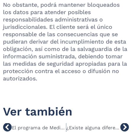
No obstante, podrá mantener bloqueados
los datos para atender posibles
responsabilidades administrativas o
jurisdiccionales. El cliente será el único
responsable de las consecuencias que se
pudieran derivar del incumplimiento de esta
obligación, así como de la salvaguardia de la
información suministrada, debiendo tomar
las medidas de seguridad apropiadas para la
protección contra el acceso o difusión no
autorizados.
Ver también
Ant
Si
El programa de Mediaddress permite incluir información personal de los periodistas, ¿quién es el responsable de los datos incluidos?
¿Existe alguna diferencia entre el tratamiento de datos personales y profesionales?