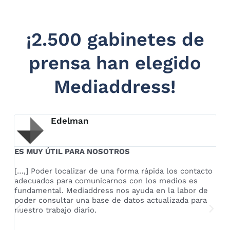
¡2.500 gabinetes de
prensa han elegido
Mediaddress!
Edelman
ES MUY ÚTIL PARA NOSOTROS
U
se
[…,] Poder localizar de una forma rápida los contacto
La
adecuados para comunicarnos con los medios es
bu
fundamental. Mediaddress nos ayuda en la labor de
es
poder consultar una base de datos actualizada para
m
e
nuestro trabajo diario.