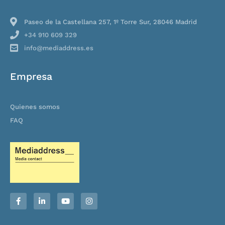
Paseo de la Castellana 257, 1º Torre Sur, 28046 Madrid
+34 910 609 329
info@mediaddress.es
Empresa
Quienes somos
FAQ
F
L
Y
I
a
i
o
n
c
n
u
s
e
k
t
t